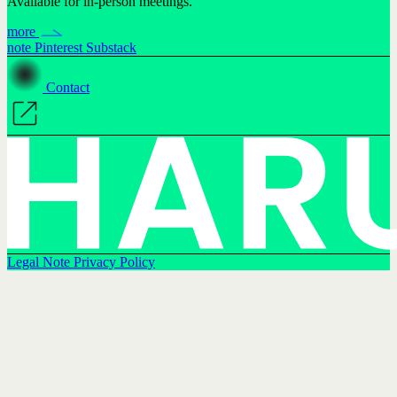
Available for in-person meetings.
more
note
Pinterest
Substack
Contact
Legal Note
Privacy Policy