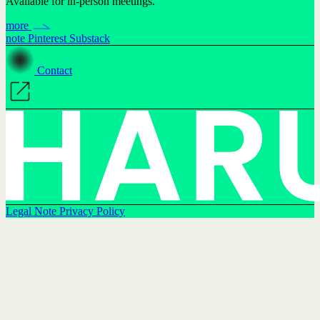
Available for in-person meetings.
more
note
Pinterest
Substack
Contact
Legal Note
Privacy Policy